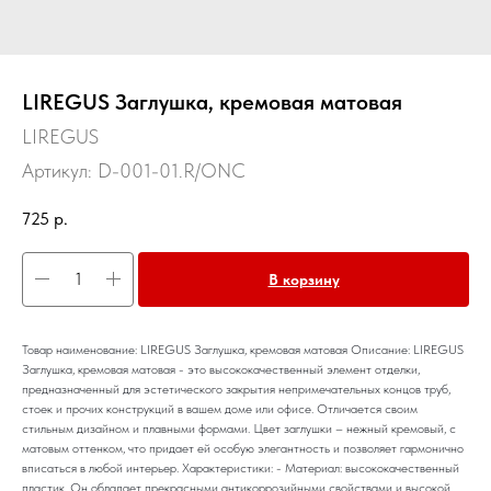
LIREGUS Заглушка, кремовая матовая
LIREGUS
Артикул:
D-001-01.R/ONC
725
р.
В корзину
Товар наименование: LIREGUS Заглушка, кремовая матовая Описание: LIREGUS
Заглушка, кремовая матовая - это высококачественный элемент отделки,
предназначенный для эстетического закрытия непримечательных концов труб,
стоек и прочих конструкций в вашем доме или офисе. Отличается своим
стильным дизайном и плавными формами. Цвет заглушки – нежный кремовый, с
матовым оттенком, что придает ей особую элегантность и позволяет гармонично
вписаться в любой интерьер. Характеристики: - Материал: высококачественный
пластик. Он обладает прекрасными антикоррозийными свойствами и высокой