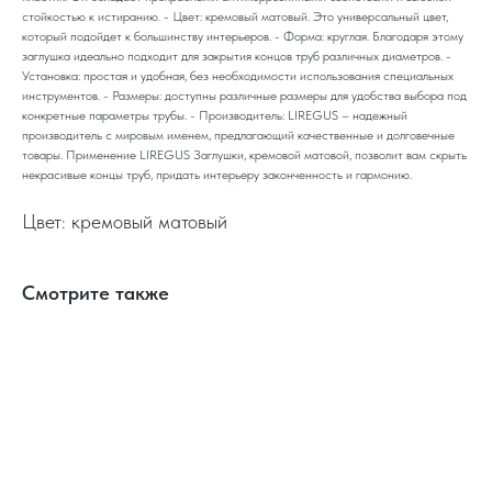
стойкостью к истиранию. - Цвет: кремовый матовый. Это универсальный цвет,
который подойдет к большинству интерьеров. - Форма: круглая. Благодаря этому
заглушка идеально подходит для закрытия концов труб различных диаметров. -
Установка: простая и удобная, без необходимости использования специальных
инструментов. - Размеры: доступны различные размеры для удобства выбора под
конкретные параметры трубы. - Производитель: LIREGUS – надежный
производитель с мировым именем, предлагающий качественные и долговечные
товары. Применение LIREGUS Заглушки, кремовой матовой, позволит вам скрыть
некрасивые концы труб, придать интерьеру законченность и гармонию.
Цвет: кремовый матовый
Смотрите также