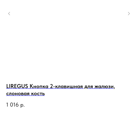
LIREGUS Кнопка 2-клавишная для жалюзи,
LI
слоновая кость
1 
1 016
р.