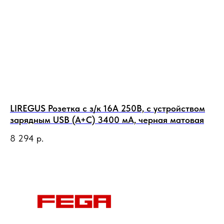
LIREGUS Розетка с з/к 16А 250В, с устройством
LI
зарядным USB (A+C) 3400 мА, черная матовая
те
8 294
р.
2 