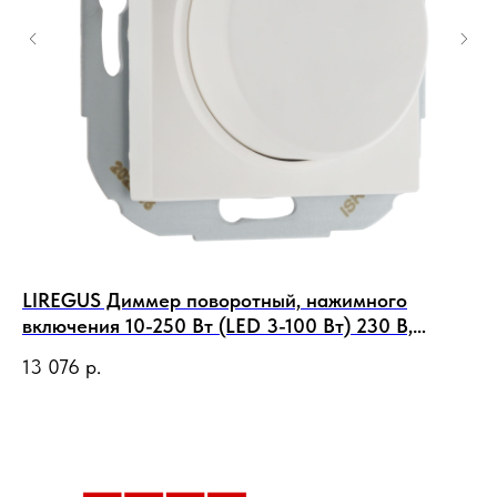
LIREGUS Диммер поворотный, нажимного
LI
включения 10-250 Вт (LED 3-100 Вт) 230 В,
м
белый матовый
13 076
р.
1 