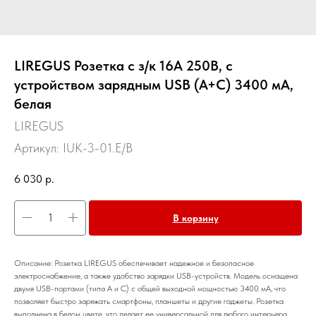
LIREGUS Розетка с з/к 16А 250В, с
устройством зарядным USB (A+C) 3400 мА,
белая
LIREGUS
Артикул:
IUK-3-01.E/B
6 030
р.
В корзину
Описание: Розетка LIREGUS обеспечивает надежное и безопасное
электроснабжение, а также удобство зарядки USB-устройств. Модель оснащена
двумя USB-портами (типа A и C) с общей выходной мощностью 3400 мА, что
позволяет быстро заряжать смартфоны, планшеты и другие гаджеты. Розетка
выполнена в белом цвете, что делает ее универсальной для любого интерьера.