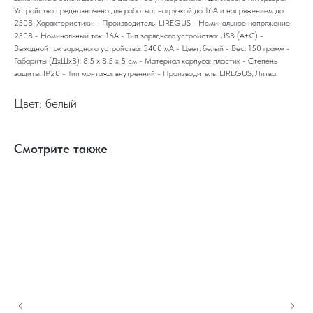
Устройство предназначено для работы с нагрузкой до 16А и напряжением до
250В. Характеристики: - Производитель: LIREGUS - Номинальное напряжение:
250В - Номинальный ток: 16А - Тип зарядного устройства: USB (A+C) -
Выходной ток зарядного устройства: 3400 мА - Цвет: белый - Вес: 150 грамм -
Габариты (ДхШхВ): 8.5 x 8.5 x 5 см - Материал корпуса: пластик - Степень
защиты: IP20 - Тип монтажа: внутренний - Производитель: LIREGUS, Литва.
Цвет: белый
Смотрите также