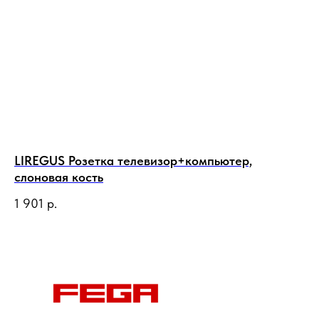
LIREGUS Розетка телевизор+компьютер,
LI
слоновая кость
1 
1 901
р.