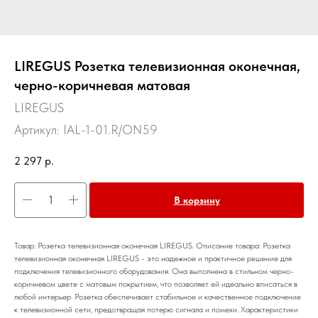
LIREGUS Розетка телевизионная оконечная,
черно-коричневая матовая
LIREGUS
Артикул:
IAL-1-01.R/ON59
2 297
р.
В корзину
Товар: Розетка телевизионная оконечная LIREGUS. Описание товара: Розетка
телевизионная оконечная LIREGUS - это надежное и практичное решение для
подключения телевизионного оборудования. Она выполнена в стильном черно-
коричневом цвете с матовым покрытием, что позволяет ей идеально вписаться в
любой интерьер. Розетка обеспечивает стабильное и качественное подключение
к телевизионной сети, предотвращая потерю сигнала и помехи. Характеристики