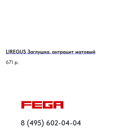
LIREGUS Заглушка, антрацит матовый
LI
вк
671
р.
б
8 
8 (495) 602-04-04