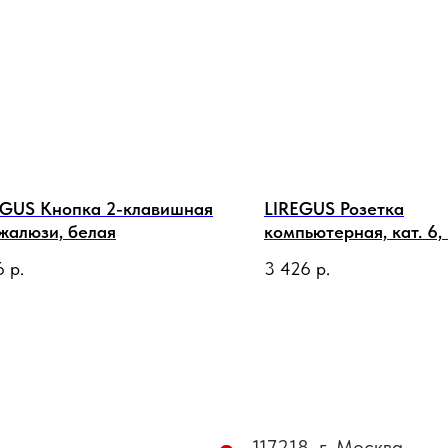
EGUS Кнопка 2-клавишная
LIREGUS Розетка
жалюзи, белая
компьютерная, кат. 6,
терминала, белая мат
6
р.
3 426
р.
117218, г. Москва,