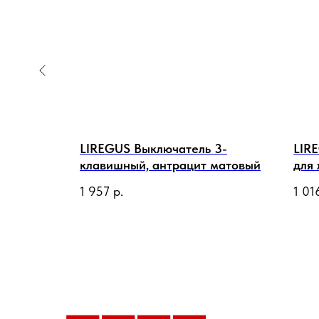
оновая
LIREGUS Выключатель 3-
LIR
клавишный, антрацит матовый
для 
1 957
р.
1 01