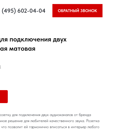
 (495) 602-04-04
ОБРАТНЫЙ ЗВОНОК
для подключения двух
лая матовая
M
зетку для подключения двух аудиоканалов от бренда
ное решение для любителей качественного звука. Розетка
 что позволит ей гармонично вписаться в интерьер любого