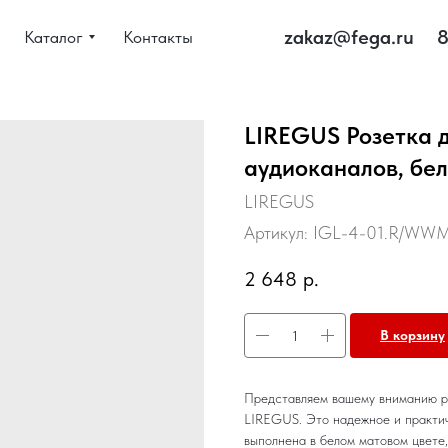
zakaz@fega.ru
8
Каталог
Контакты
LIREGUS Розетка 
аудиоканалов, бе
LIREGUS
Артикул:
IGL-4-01.R/WW
2 648
р.
В корзину
Представляем вашему вниманию ро
LIREGUS. Это надежное и практич
выполнена в белом матовом цвете,