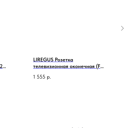
LIREGUS Розетка
LIR
 2
телевизионная оконечная (F
тел
овая
тип), черная матовая
тип
1 555
р.
1 16