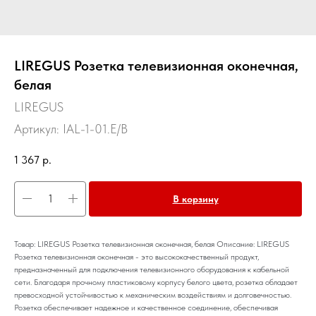
LIREGUS Розетка телевизионная оконечная,
белая
LIREGUS
Артикул:
IAL-1-01.E/B
1 367
р.
В корзину
Товар: LIREGUS Розетка телевизионная оконечная, белая Описание: LIREGUS
Розетка телевизионная оконечная - это высококачественный продукт,
предназначенный для подключения телевизионного оборудования к кабельной
сети. Благодаря прочному пластиковому корпусу белого цвета, розетка обладает
превосходной устойчивостью к механическим воздействиям и долговечностью.
Розетка обеспечивает надежное и качественное соединение, обеспечивая