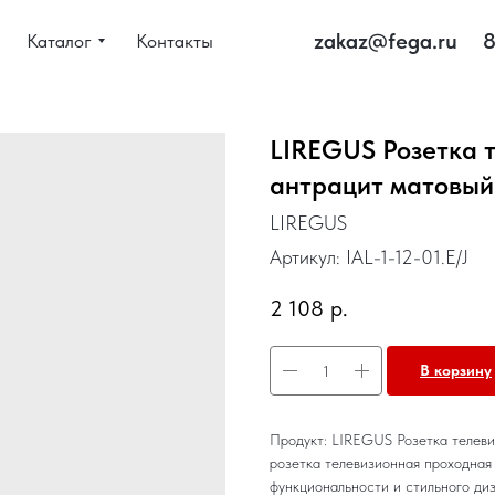
zakaz@fega.ru
8
Каталог
Контакты
LIREGUS Розетка 
антрацит матовый
LIREGUS
Артикул:
IAL-1-12-01.E/J
2 108
р.
В корзину
Продукт: LIREGUS Розетка телеви
розетка телевизионная проходная
функциональности и стильного ди