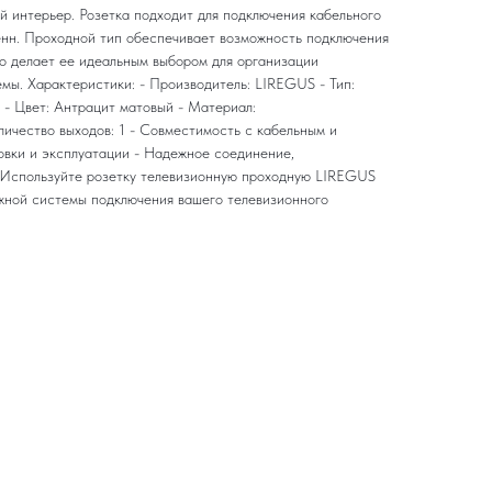
й интерьер. Розетка подходит для подключения кабельного
енн. Проходной тип обеспечивает возможность подключения
то делает ее идеальным выбором для организации
мы. Характеристики: - Производитель: LIREGUS - Тип:
 - Цвет: Антрацит матовый - Материал:
личество выходов: 1 - Совместимость с кабельным и
овки и эксплуатации - Надежное соединение,
Используйте розетку телевизионную проходную LIREGUS
жной системы подключения вашего телевизионного