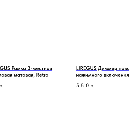
EGUS Рамка 3-местная
LIREGUS Диммер пово
овая матовая, Retro
нажимного включения
Вт 230 В, антрацит м
р.
5 810
р.