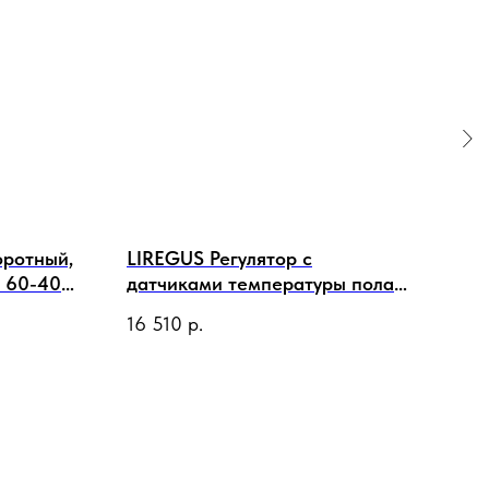
ротный,
LIREGUS Регулятор с
LIR
 60-400
датчиками температуры пола и
тел
атовый
воздуха 16А 250В,
тип
16 510
р.
1 5
программируемый, белый
матовый