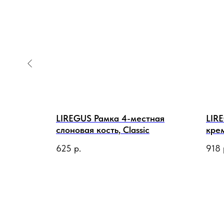
авишная
LIREGUS Рамка 4-местная
LIR
слоновая кость, Classic
крем
625
р.
918