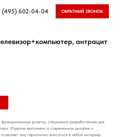
 (495) 602-04-04
ОБРАТНЫЙ ЗВОНОК
телевизор+компьютер, антрацит
функциональную розетку, специально разработанную для
тера. Изделие выполнено в современном дизайне и
 позволяет ему гармонично вписаться в любой интерьер.