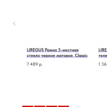
арядное
LIREGUS Рамка 5-местная
LIR
ерное
стекло черное матовое, Classic
тел
бел
7 489
р.
1 36