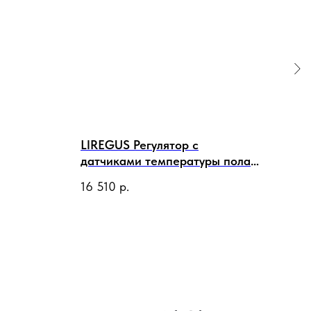
LIREGUS Регулятор с
LIR
датчиками температуры пола и
сте
воздуха 16А 250В,
16 510
р.
2 1
программируемый, кремовый
матовый