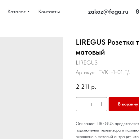
zakaz@fega.ru
8
Каталог
Контакты
LIREGUS Розетка 
матовый
LIREGUS
Артикул:
ITVKL-1-01.E/J
2 211
р.
В корзину
Описание: LIREGUS представляет 
подключения телевизора и компью
окрашено в матовый антрацит, что