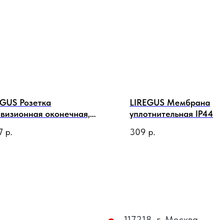
EGUS Розетка
LIREGUS Мембрана
евизионная оконечная,
уплотнительная IP44
ая
7
р.
309
р.
117218, г. Москва,