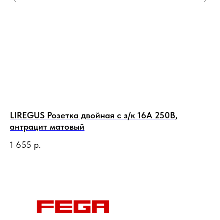
LIREGUS Розетка двойная с з/к 16А 250В,
LI
антрацит матовый
за
1 655
р.
6 