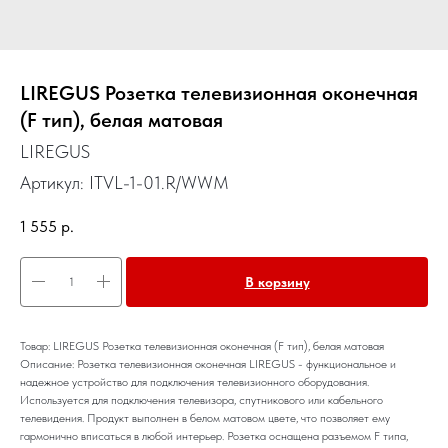
LIREGUS Розетка телевизионная оконечная
(F тип), белая матовая
LIREGUS
Артикул:
ITVL-1-01.R/WWM
1 555
р.
В корзину
Товар: LIREGUS Розетка телевизионная оконечная (F тип), белая матовая
Описание: Розетка телевизионная оконечная LIREGUS - функциональное и
надежное устройство для подключения телевизионного оборудования.
Используется для подключения телевизора, спутникового или кабельного
телевидения. Продукт выполнен в белом матовом цвете, что позволяет ему
гармонично вписаться в любой интерьер. Розетка оснащена разъемом F типа,