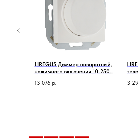
ротный,
LIREGUS Диммер поворотный,
LIR
10-250
нажимного включения 10-250
тел
В, белый
Вт (LED 3-100 Вт) 230 В, белый
бел
13 076
р.
3 2
матовый