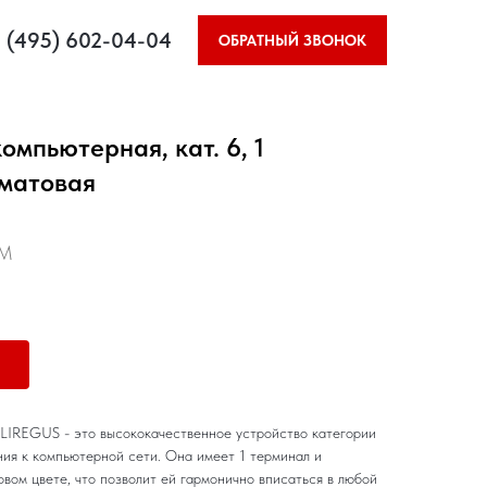
 (495) 602-04-04
ОБРАТНЫЙ ЗВОНОК
омпьютерная, кат. 6, 1
 матовая
WM
LIREGUS - это высококачественное устройство категории
ния к компьютерной сети. Она имеет 1 терминал и
вом цвете, что позволит ей гармонично вписаться в любой