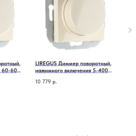
ротный,
LIREGUS Диммер поворотный,
LIR
 60-600
нажимного включения 5-400
дат
сть
Вт (LED 5-200 Вт) 230 В,
воз
10 779
р.
16 
слоновая кость
про
кор