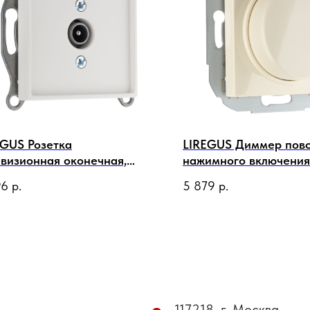
EGUS Розетка
LIREGUS Диммер пово
евизионная оконечная,
нажимного включения
ая матовая
Вт 230 В, слоновая ко
96
р.
5 879
р.
117218, г. Москва,