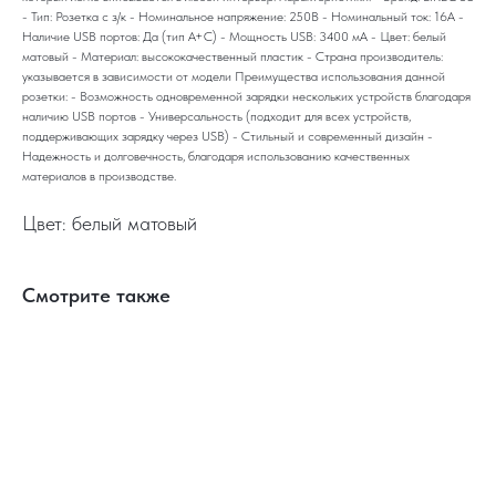
- Тип: Розетка с з/к - Номинальное напряжение: 250В - Номинальный ток: 16А -
Наличие USB портов: Да (тип A+C) - Мощность USB: 3400 мА - Цвет: белый
матовый - Материал: высококачественный пластик - Страна производитель:
указывается в зависимости от модели Преимущества использования данной
розетки: - Возможность одновременной зарядки нескольких устройств благодаря
наличию USB портов - Универсальность (подходит для всех устройств,
поддерживающих зарядку через USB) - Стильный и современный дизайн -
Надежность и долговечность, благодаря использованию качественных
материалов в производстве.
Цвет: белый матовый
Смотрите также