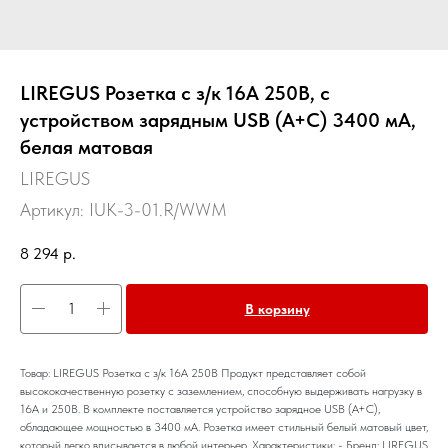
LIREGUS Розетка с з/к 16А 250В, с
устройством зарядным USB (A+C) 3400 мА,
белая матовая
LIREGUS
Артикул:
IUK-3-01.R/WWM
8 294
р.
В корзину
Товар: LIREGUS Розетка с з/к 16А 250В Продукт представляет собой
высококачественную розетку с заземлением, способную выдерживать нагрузку в
16А и 250В. В комплекте поставляется устройство зарядное USB (A+C),
обладающее мощностью в 3400 мА. Розетка имеет стильный белый матовый цвет,
который легко вписывается в любой интерьер. Характеристики: - Бренд: LIREGUS