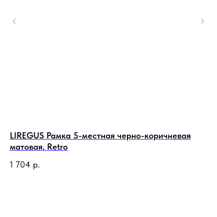
LIREGUS Рамка 5-местная черно-коричневая
LI
матовая, Retro
ма
1 704
р.
1 