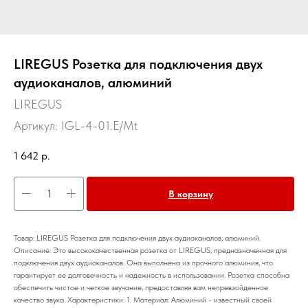
LIREGUS Розетка для подключения двух
аудиоканалов, алюминий
LIREGUS
Артикул:
IGL-4-01.E/Mt
1 642
р.
В корзину
Товар: LIREGUS Розетка для подключения двух аудиоканалов, алюминий.
Описание: Это высококачественная розетка от LIREGUS, предназначенная для
подключения двух аудиоканалов. Она выполнена из прочного алюминия, что
гарантирует ее долговечность и надежность в использовании. Розетка способна
обеспечить чистое и четкое звучание, предоставляя вам непревзойденное
качество звука. Характеристики: 1. Материал: Алюминий - известный своей