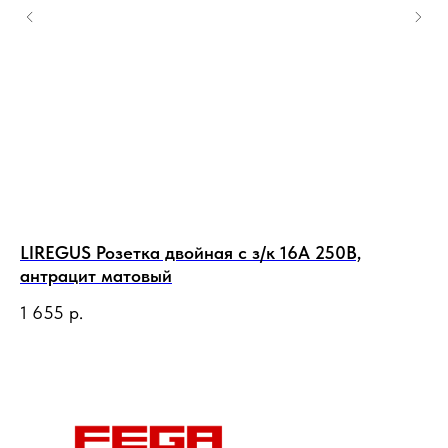
LIREGUS Розетка двойная с з/к 16А 250В,
LI
антрацит матовый
те
1 655
р.
1 