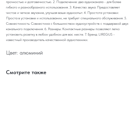
прочностью и долговечностью. 2. Подключение: два аудиоканала - для более
гибкого и разнообразного использования. 3. Качество звука: Предоставляет
чистое и четкое звучание, улучшая ваше аудиоопыт. 4. Простота установки:
Проста в установке и использовании, не требует специального обслуживания. 5.
Совместимость: Совместима с большинством аудиоустройств с поддержкой двух
канального подключения. 6. Размеры: Компактные размеры позволяют легко
установить розетку в любом удобном для вас месте. 7. Бренд: LIREGUS -
известный производитель качественной аудиотехники.
Цвет: алюминий
Смотрите также