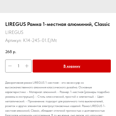
LIREGUS Рамка 1-местная алюминий, Classic
LIREGUS
Артикул:
K14-245-01.E/Mt
268
р.
В корзину
Декоративная рамка LIREGUS 1-местная - это аксессуар из
высококачественного алюминия классического дизайна. Основные
характеристики: - Материал: алюминий. - Размер: 1-местная (размеры подробно
указаны в инструкции). - Стиль: классический, простой и элегантный. - Цвет:
металлический. - Применение: подходит для различного типа выключателей,
розеток и других элементов электроустановочных изделий. Рамка LIREGUS 1-
местная алюминий, Classic, обладает отличной прочностью и долговечностью
благодаря материалу изготовления. В то же время, она легкая, что упрощает