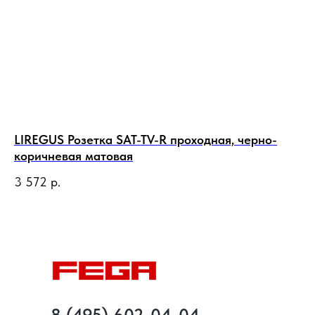
LIREGUS Розетка SAT-TV-R проходная, черно-
LI
коричневая матовая
ко
3 572
р.
1 