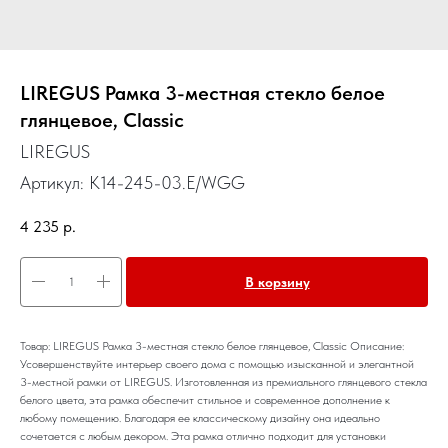
LIREGUS Рамка 3-местная стекло белое
глянцевое, Classic
LIREGUS
Артикул:
K14-245-03.E/WGG
4 235
р.
В корзину
Товар: LIREGUS Рамка 3-местная стекло белое глянцевое, Classic Описание:
Усовершенствуйте интерьер своего дома с помощью изысканной и элегантной
3-местной рамки от LIREGUS. Изготовленная из премиального глянцевого стекла
белого цвета, эта рамка обеспечит стильное и современное дополнение к
любому помещению. Благодаря ее классическому дизайну она идеально
сочетается с любым декором. Эта рамка отлично подходит для установки