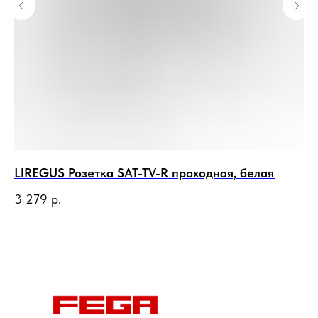
LIREGUS Розетка SAT-TV-R проходная, белая
LI
ау
3 279
р.
2 