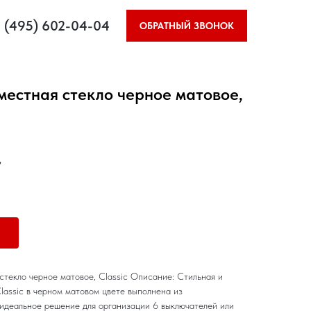
 (495) 602-04-04
ОБРАТНЫЙ ЗВОНОК
местная стекло черное матовое,
G
стекло черное матовое, Classic Описание: Стильная и
assic в черном матовом цвете выполнена из
 идеальное решение для организации 6 выключателей или