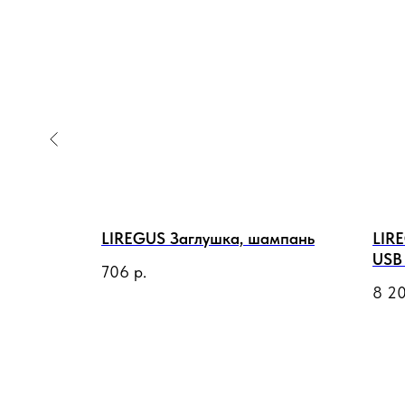
ротный,
LIREGUS Заглушка, шампань
LIR
10-250
USB
706
р.
В,
мат
8 2