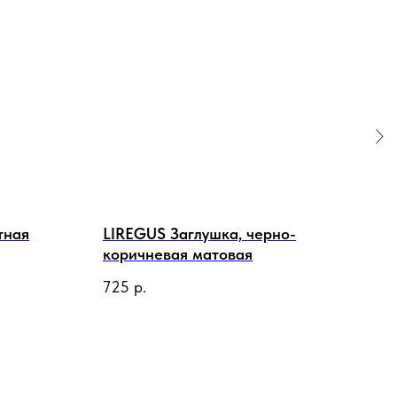
тная
LIREGUS Заглушка, черно-
LIR
коричневая матовая
бел
725
р.
913