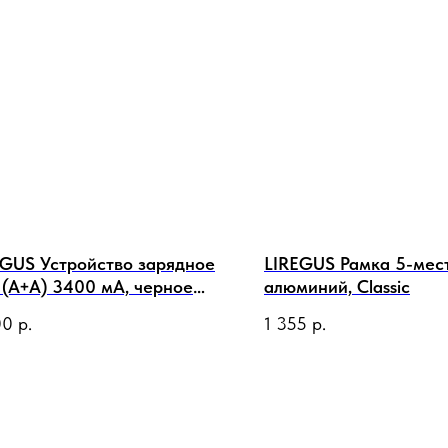
EGUS Устройство зарядное
LIREGUS Рамка 5-мес
 (A+A) 3400 мА, черное
алюминий, Classic
овое
00
р.
1 355
р.