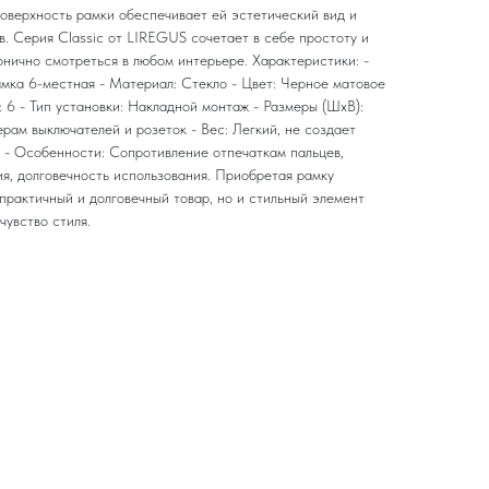
поверхность рамки обеспечивает ей эстетический вид и
в. Серия Classic от LIREGUS сочетает в себе простоту и
онично смотреться в любом интерьере. Характеристики: -
амка 6-местная - Материал: Стекло - Цвет: Черное матовое
: 6 - Тип установки: Накладной монтаж - Размеры (ШxВ):
рам выключателей и розеток - Вес: Легкий, не создает
у - Особенности: Сопротивление отпечаткам пальцев,
я, долговечность использования. Приобретая рамку
практичный и долговечный товар, но и стильный элемент
чувство стиля.