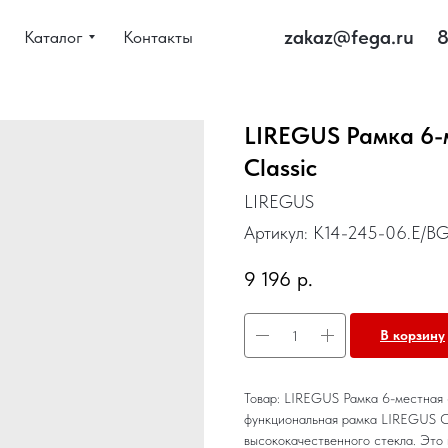
zakaz@fega.ru
8
Каталог
Контакты
LIREGUS Рамка 6-
Classic
LIREGUS
Артикул:
K14-245-06.E/B
9 196
р.
В корзину
Товар: LIREGUS Рамка 6-местная 
функциональная рамка LIREGUS Cl
высококачественного стекла. Это