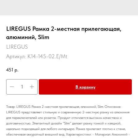
LIREGUS Рамка 2-местная прилегающая,
алюминий, Slim
LIREGUS
Артикул:
K14-145-02.E/Mt
451
р.
В корзину
Товар: LIREGUS Рамка 2-местная прилегающая, алюминий, Slim Описание:
LIREGUS представляет стильную и современную 2-местную рамку из алюминия
для переключателей или розеток. Продукт отличается высоким качеством и
долговечностью. Элегантный дизайн "Slim" делает рамку тонкой и изящной,
идеально подходящей для любого интерьера. Рамка прилегает плотно к стене,
обеспечивая аккуратный внешний вид. Характеристики: - Материал: Алюминий -