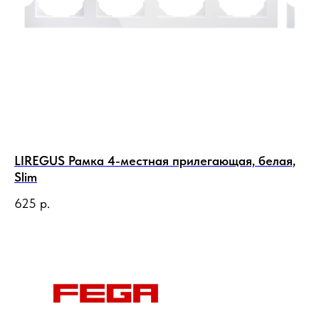
LIREGUS Рамка 4-местная прилегающая, белая,
LI
Slim
16
625
р.
1 