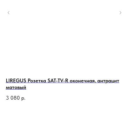
LIREGUS Розетка SAT-TV-R оконечная, антрацит
LI
матовый
м
3 080
р.
1 