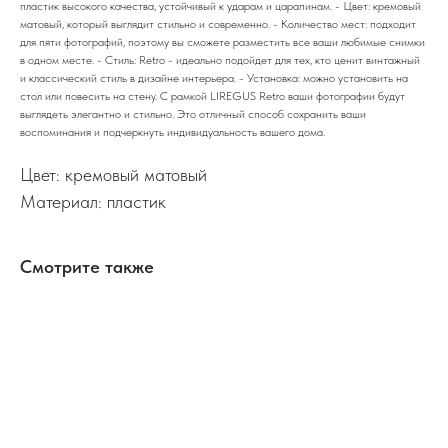
пластик высокого качества, устойчивый к ударам и царапинам. - Цвет: кремовый
матовый, который выглядит стильно и современно. - Количество мест: подходит
для пяти фотографий, поэтому вы сможете разместить все ваши любимые снимки
в одном месте. - Стиль: Retro - идеально подойдет для тех, кто ценит винтажный
и классический стиль в дизайне интерьера. - Установка: можно установить на
стол или повесить на стену. С рамкой LIREGUS Retro ваши фотографии будут
выглядеть элегантно и стильно. Это отличный способ сохранить ваши
воспоминания и подчеркнуть индивидуальность вашего дома.
Цвет: кремовый матовый
Материал: пластик
Смотрите также