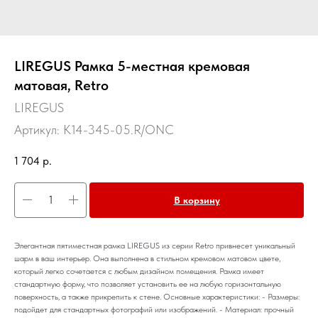
LIREGUS Рамка 5-местная кремовая
матовая, Retro
LIREGUS
Артикул:
K14-345-05.R/ONC
1 704
р.
В корзину
Элегантная пятиместная рамка LIREGUS из серии Retro привнесет уникальный
шарм в ваш интерьер. Она выполнена в стильном кремовом матовом цвете,
который легко сочетается с любым дизайном помещения. Рамка имеет
стандартную форму, что позволяет установить ее на любую горизонтальную
поверхность, а также прикрепить к стене. Основные характеристики: - Размеры:
подойдет для стандартных фотографий или изображений. - Материал: прочный