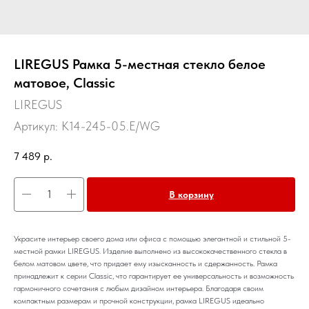
LIREGUS Рамка 5-местная стекло белое
матовое, Classic
LIREGUS
Артикул:
K14-245-05.E/WG
7 489
р.
В корзину
Украсите интерьер своего дома или офиса с помощью элегантной и стильной 5-
местной рамки LIREGUS. Изделие выполнено из высококачественного стекла в
белом матовом цвете, что придает ему изысканность и сдержанность. Рамка
принадлежит к серии Classic, что гарантирует ее универсальность и возможность
гармоничного сочетания с любым дизайном интерьера. Благодаря своим
компактным размерам и прочной конструкции, рамка LIREGUS идеально