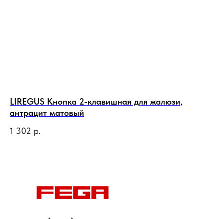
LIREGUS Кнопка 2-клавишная для жалюзи,
LI
антрацит матовый
бе
1 302
р.
1 