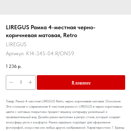
LIREGUS Рамка 4-местная черно-
коричневая матовая, Retro
LIREGUS
Артикул:
K14-345-04.R/ON59
1 236
р.
В корзину
Товар: Рамка 4-местная LIREGUS Retro, черно-коричневая матовая. Описание:
Эта стильная и современная 4-местная рамка от LIREGUS в черно-коричневом
цвете с матовым покрытием придаст вашему интерьеру уникальный и
привлекательный вид. Дизайн рамки выполнен в ретро-стиле, который создает
атмосферу уюта и комфорта. Рамка идеально подойдет для оформления
фотографий, искусства или любых других изображений. Характеристики: 1. Бренд: