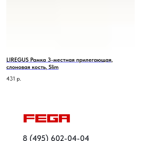
LIREGUS Рамка 3-местная прилегающая,
LI
слоновая кость, Slim
ау
431
р.
2 
8 (495) 602-04-04