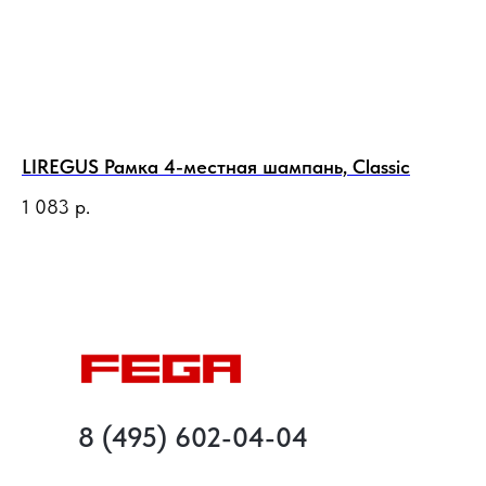
LIREGUS Рамка 4-местная шампань, Classic
LI
че
1 083
р.
1 
8 (495) 602-04-04