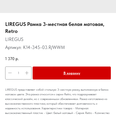
LIREGUS Рамка 3-местная белая матовая,
Retro
LIREGUS
Артикул:
K14-345-03.R/WWM
1 370
р.
В корзину
LIREGUS представляет собой стильную 3-местную рамку, выполненную в белом
матовом цвете. Эта рамка относится к серии Retro, что подразумевает
классический дизайн, но с современными обновлениями. Рамка изготовлена из
высококачественного пластика, который обеспечивает долговечность и
надежность использования. Характеристики товара: - Материал:
высококачественный пластик - Цвет: белый матовый - Серия: Retro - Количество