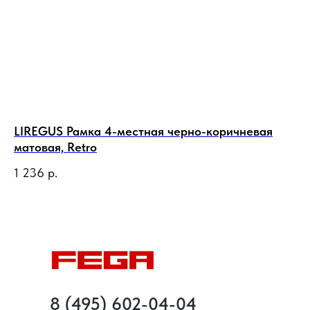
LIREGUS Рамка 4-местная черно-коричневая
LI
матовая, Retro
ма
1 236
р.
1 
8 (495) 602-04-04