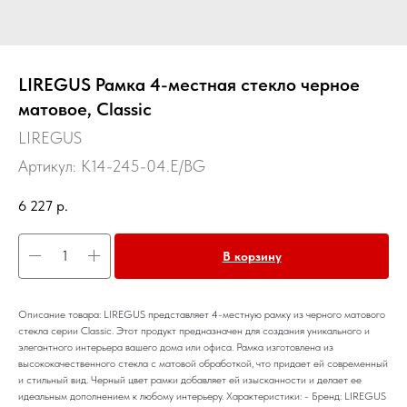
LIREGUS Рамка 4-местная стекло черное
матовое, Classic
LIREGUS
Артикул:
K14-245-04.E/BG
6 227
р.
В корзину
Описание товара: LIREGUS представляет 4-местную рамку из черного матового
стекла серии Classic. Этот продукт предназначен для создания уникального и
элегантного интерьера вашего дома или офиса. Рамка изготовлена из
высококачественного стекла с матовой обработкой, что придает ей современный
и стильный вид. Черный цвет рамки добавляет ей изысканности и делает ее
идеальным дополнением к любому интерьеру. Характеристики: - Бренд: LIREGUS