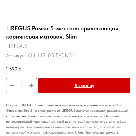
LIREGUS Рамка 5-местная прилегающая,
коричневая матовая, Slim
LIREGUS
Артикул:
K14-145-05.E/ON31
1 590
р.
В корзину
Продукт: LIREGUS Рамка 5-местная прилегающая, коричневая матовая, Slim
Описание: Эта 5-местная рамка от LIREGUS является идеальным решением для
установки нескольких выключателей или розеток в одном месте. Она имеет
привлекательный коричневый матовый цвет, который легко сочетается с любым
интерьером. Рамка выполнена в минималистичном стиле Slim, что делает ее
ненавязчивой и элегантной. Характеристики: 1. Тип: Прилегающая рамка 2.