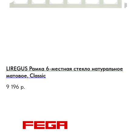
LIREGUS Рамка 6-местная стекло натуральное
LI
матовое, Classic
72
9 196
р.