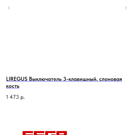
LIREGUS Выключатель 3-клавишный, слоновая
LI
кость
ау
1 473
р.
1 