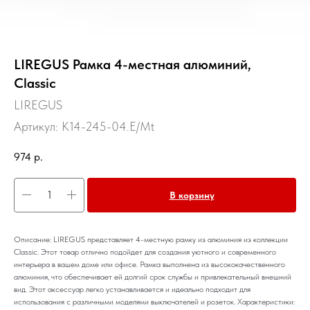
LIREGUS Рамка 4-местная алюминий,
Classic
LIREGUS
Артикул:
K14-245-04.E/Mt
974
р.
В корзину
Описание: LIREGUS представляет 4-местную рамку из алюминия из коллекции
Classic. Этот товар отлично подойдет для создания уютного и современного
интерьера в вашем доме или офисе. Рамка выполнена из высококачественного
алюминия, что обеспечивает ей долгий срок службы и привлекательный внешний
вид. Этот аксессуар легко устанавливается и идеально подходит для
использования с различными моделями выключателей и розеток. Характеристики: