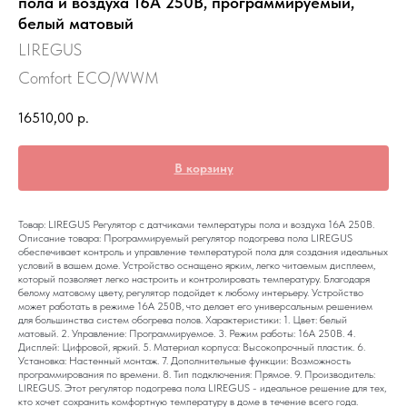
пола и воздуха 16А 250В, программируемый,
белый матовый
LIREGUS
Comfort ECO/WWM
16510,00
р.
В корзину
Товар: LIREGUS Регулятор с датчиками температуры пола и воздуха 16А 250В.
Описание товара: Программируемый регулятор подогрева пола LIREGUS
обеспечивает контроль и управление температурой пола для создания идеальных
условий в вашем доме. Устройство оснащено ярким, легко читаемым дисплеем,
который позволяет легко настроить и контролировать температуру. Благодаря
белому матовому цвету, регулятор подойдет к любому интерьеру. Устройство
может работать в режиме 16А 250В, что делает его универсальным решением
для большинства систем обогрева полов. Характеристики: 1. Цвет: белый
матовый. 2. Управление: Программируемое. 3. Режим работы: 16А 250В. 4.
Дисплей: Цифровой, яркий. 5. Материал корпуса: Высокопрочный пластик. 6.
Установка: Настенный монтаж. 7. Дополнительные функции: Возможность
программирования по времени. 8. Тип подключения: Прямое. 9. Производитель:
LIREGUS. Этот регулятор подогрева пола LIREGUS - идеальное решение для тех,
кто хочет сохранить комфортную температуру в доме в течение всего года.