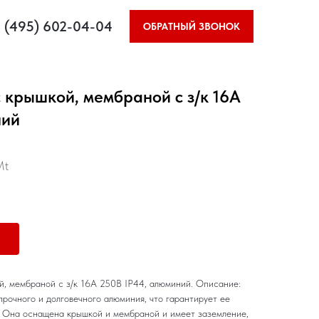
 (495) 602-04-04
ОБРАТНЫЙ ЗВОНОК
 крышкой, мембраной с з/к 16А
ний
Mt
й, мембраной с з/к 16А 250В IP44, алюминий. Описание:
рочного и долговечного алюминия, что гарантирует ее
. Она оснащена крышкой и мембраной и имеет заземление,