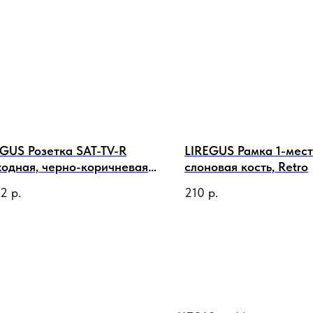
EGUS Розетка SAT-TV-R
LIREGUS Рамка 1-мес
ходная, черно-коричневая
слоновая кость, Retro
овая
72
р.
210
р.