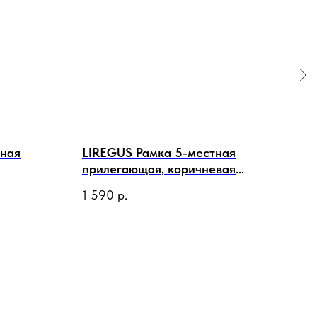
тная
LIREGUS Рамка 5-местная
LIR
прилегающая, коричневая
чер
матовая, Slim
1 590
р.
2 4