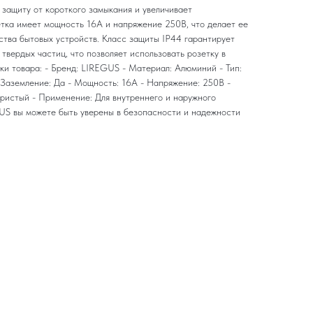
 защиту от короткого замыкания и увеличивает
етка имеет мощность 16А и напряжение 250В, что делает ее
тва бытовых устройств. Класс защиты IP44 гарантирует
 твердых частиц, что позволяет использовать розетку в
ки товара: - Бренд: LIREGUS - Материал: Алюминий - Тип:
 Заземление: Да - Мощность: 16А - Напряжение: 250В -
бристый - Применение: Для внутреннего и наружного
US вы можете быть уверены в безопасности и надежности