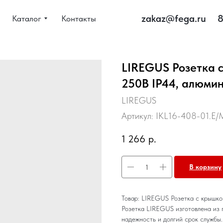
zakaz@fega.ru
8
Каталог
Контакты
LIREGUS Розетка с
250В IP44, алюми
LIREGUS
Артикул:
IKL16-408-01.E/
1 266
р.
В корзину
Товар: LIREGUS Розетка с крышко
Розетка LIREGUS изготовлена из п
надежность и долгий срок службы