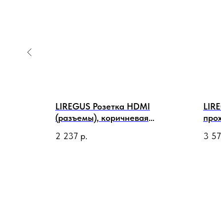
ная
LIREGUS Розетка HDMI
LIR
 кость,
(разъемы), коричневая
про
матовая
мат
2 237
р.
3 5