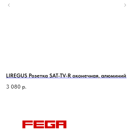
LIREGUS Розетка SAT-TV-R оконечная, алюминий
LI
3 080
р.
31