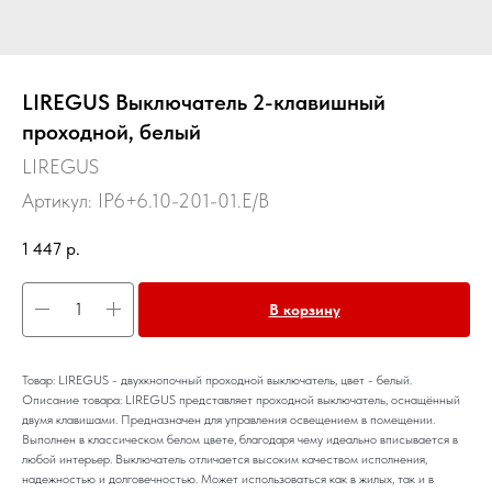
LIREGUS Выключатель 2-клавишный
проходной, белый
LIREGUS
Артикул:
IP6+6.10-201-01.E/B
1 447
р.
В корзину
Товар: LIREGUS - двухкнопочный проходной выключатель, цвет - белый.
Описание товара: LIREGUS представляет проходной выключатель, оснащённый
двумя клавишами. Предназначен для управления освещением в помещении.
Выполнен в классическом белом цвете, благодаря чему идеально вписывается в
любой интерьер. Выключатель отличается высоким качеством исполнения,
надежностью и долговечностью. Может использоваться как в жилых, так и в