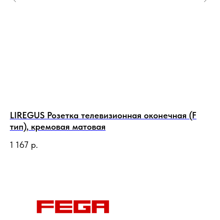
LIREGUS Розетка телевизионная оконечная (F
LI
тип), кремовая матовая
1 
1 167
р.