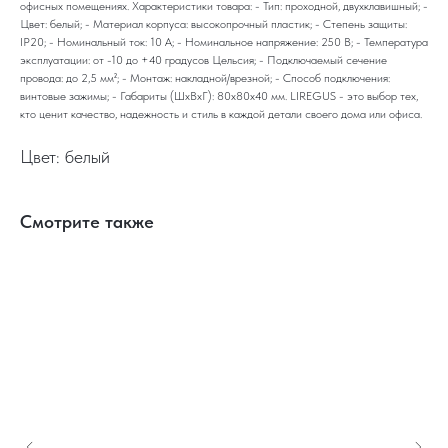
офисных помещениях. Характеристики товара: - Тип: проходной, двухклавишный; -
Цвет: белый; - Материал корпуса: высокопрочный пластик; - Степень защиты:
IP20; - Номинальный ток: 10 А; - Номинальное напряжение: 250 В; - Температура
эксплуатации: от -10 до +40 градусов Цельсия; - Подключаемый сечение
провода: до 2,5 мм²; - Монтаж: накладной/врезной; - Способ подключения:
винтовые зажимы; - Габариты (ШхВхГ): 80x80x40 мм. LIREGUS - это выбор тех,
кто ценит качество, надежность и стиль в каждой детали своего дома или офиса.
Цвет: белый
Смотрите также